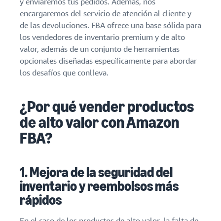
y enviaremos tus pedidos. Además, nos
sus primeros
Guía
encargaremos del servicio de atención al cliente y
90 días generan
para
Terceriza
de las devoluciones. FBA ofrece una base sólida para
aproximadamente
hacer
tu cadena
los vendedores de inventario premium y de alto
seis veces más
crecer
de
ventas el primer
valor, además de un conjunto de herramientas
tu
suministro
año.
opcionales diseñadas específicamente para abordar
Historias de
marca
Obtener
vendedores
en
los desafíos que conlleva.
administración
Amazon
Descubre cómo
integral de la
los vendedores
cadena de
Más
¿Por qué vender productos
llegan al éxito en
suministro para
información
Amazon
varios canales
sobre cómo
de alto valor con Amazon
de venta
diferenciar
FBA?
tu marca y
fomentar la
fidelidad de
los clientes
1. Mejora de la seguridad del
inventario y reembolsos más
rápidos
En el caso de los productos de alto valor, la falta de