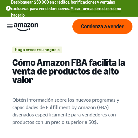
Desbloquear $50 000 en créditos, bonificaciones y ventajas
exclusivas para vendedor nuevos.
Más información sobre cómo
hacerlo
Comienza a vender
Empezar
Haga crecer su negocio
Cómo Amazon FBA facilita la
1. Mejora de la seguridad del inventario y
Comienza
Precios
venta de productos de alto
reembolsos más rápidos
English
a vender
valor
- US
2. Menos devoluciones
Revisa
Marcas
Más información sobre
Español
3. Mayor protección y apoyo a las
tarifas
cómo vender
Obtén información sobre los nuevos programas y
- US
devoluciones
y
Obtén una descripción
capacidades de Fulfillment by Amazon (FBA)
costos
Crea y
general de cómo vender en
Servicios
4. Incentivos para una nueva selección
中
diseñados específicamente para vendedores con
protege
Amazon
文
productos con un precio superior a 50$.
tu
Tarifas de venta
marca
-
Programas
estándar
Registrarse como
Recursos
CN
vendedor