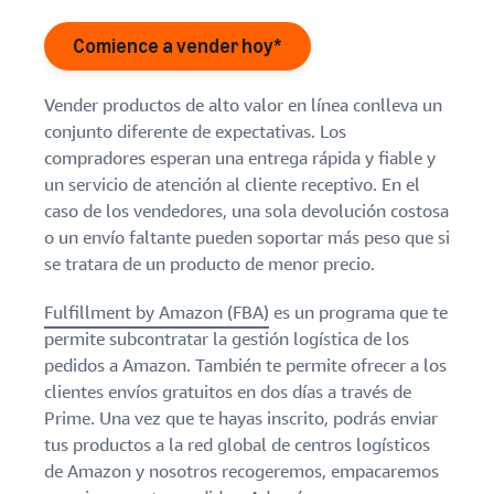
como en otros sitios web
un negocio de comercio
Empieza a vender y ahorra
Obtener datos de
Comience a vender hoy*
electrónico
con créditos, bonificaciones
desempeño útiles con
y ventajas exclusivas
Análisis de marcas
Vende entre empresas
Ponte en contacto con
¿Qué es el envío
Español
Vender productos de alto valor en línea conlleva un
directo?
clientes empresariales
Crear una tienda de
conjunto diferente de expectativas. Los
Calcular
marca
Descubre cómo tercerizar
Inicia
compradores esperan una entrega rápida y fiable y
ingresos
la gestión y la entrega
Crea una tienda exclusiva
sesión
Vende a nivel
un servicio de atención al cliente receptivo. En el
y costos
para mostrar tu marca
internacional
caso de los vendedores, una sola devolución costosa
de
Ver
Vende a clientes de Amazon
Cómo vender
Comienza
gestión
o un envío faltante pueden soportar más peso que si
descripción
a vender
productos nuevos
de todo el mundo
Autenticar productos
logística
general
se tratara de un producto de menor precio.
Introducción
Descubre cómo lanzar y
Asegúrate de que los
Calcula las
a la Guía
vender productos nuevos
clientes reciban productos
Buscar proveedores de
Fulfillment by Amazon (FBA)
es un programa que te
tarifas,
para
en varias categorías
auténticos con
servicios y aplicaciones
costos e
permite subcontratar la gestión logística de los
vendedores
Transparency
Buscar proveedores de
ingresos de
nuevos
pedidos a Amazon. También te permite ofrecer a los
software y servicios
Cómo crear una tienda
un producto
virtual
clientes envíos gratuitos en dos días a través de
En promedio, los
en función
vendedores que
Obtén consejos para
Prime. Una vez que te hayas inscrito, podrás enviar
del método
usan la Guía para
configurar una tienda de
tus productos a la red global de centros logísticos
de gestión
vendedores
comercio electrónico
de Amazon y nosotros recogeremos, empacaremos
logística.
nuevos durante