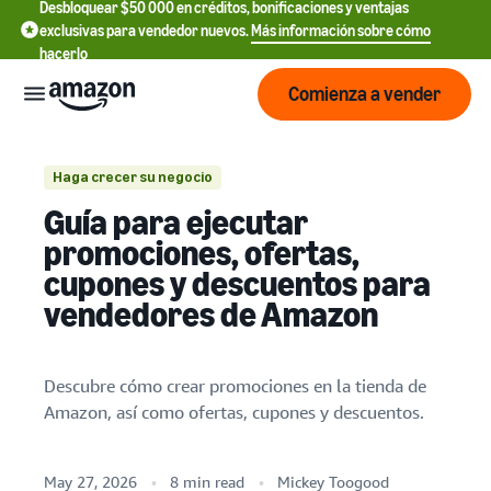
Desbloquear $50 000 en créditos, bonificaciones y ventajas
exclusivas para vendedor nuevos.
Más información sobre cómo
hacerlo
Comienza a vender
Empezar
Haga crecer su negocio
Guía para ejecutar
1. Promociones
Comienza
Precios
promociones, ofertas,
English
a vender
2. Ofertas
cupones y descuentos para
- US
vendedores de Amazon
3. Cupones
Revisa
Marcas
Más información sobre
Español
tarifas
cómo vender
4. Descuentos
- US
y
Obtén una descripción
costos
Descubre cómo crear promociones en la tienda de
Crea y
general de cómo vender en
Servicios
中
Amazon, así como ofertas, cupones y descuentos.
protege
Amazon
文
tu
Tarifas de venta
marca
-
Programas
estándar
Registrarse como
Recursos
May 27, 2026
8 min read
Mickey Toogood
CN
vendedor