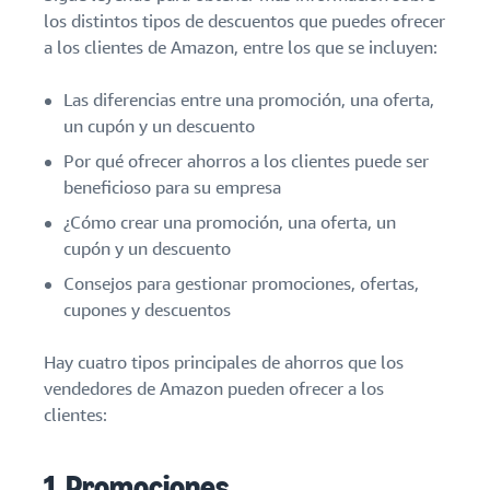
sus primeros
Guía
los distintos tipos de descuentos que puedes ofrecer
90 días generan
para
Terceriza
a los clientes de Amazon, entre los que se incluyen:
aproximadamente
hacer
tu cadena
seis veces más
crecer
de
Las diferencias entre una promoción, una oferta,
ventas el primer
tu
suministro
un cupón y un descuento
año.
Historias de
marca
Obtener
vendedores
en
Por qué ofrecer ahorros a los clientes puede ser
administración
Amazon
beneficioso para su empresa
Descubre cómo
integral de la
los vendedores
cadena de
Más
¿Cómo crear una promoción, una oferta, un
llegan al éxito en
suministro para
información
cupón y un descuento
Amazon
varios canales
sobre cómo
de venta
diferenciar
Consejos para gestionar promociones, ofertas,
tu marca y
cupones y descuentos
fomentar la
fidelidad de
Hay cuatro tipos principales de ahorros que los
los clientes
vendedores de Amazon pueden ofrecer a los
clientes:
1. Promociones