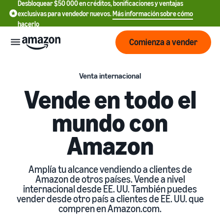
Desbloquear $50 000 en créditos, bonificaciones y ventajas
exclusivas para vendedor nuevos.
Más información sobre cómo
hacerlo
Comienza a vender
Empezar
Venta internacional
Vende en todo el
Comienza
Precios
mundo con
English
a vender
- US
Amazon
Revisa
Marcas
Más información sobre
Español
tarifas
cómo vender
- US
y
Obtén una descripción
Amplía tu alcance vendiendo a clientes de
costos
Crea y
general de cómo vender en
Servicios
Amazon de otros países. Vende a nivel
中
protege
Amazon
internacional desde EE. UU. También puedes
文
tu
vender desde otro país a clientes de EE. UU. que
Tarifas de venta
marca
-
compren en Amazon.com.
Programas
estándar
Registrarse como
Recursos
CN
vendedor