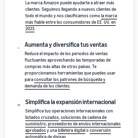
La marca Amazon puede ayudarte a atraer más
sus primeros
Guía
clientes. Seguimos llegando a nuevos clientes de
90 días generan
para
Terceriza
todo el mundo y nos clasificamos como
la marca
aproximadamente
hacer
tu cadena
más fiable entre los consumidores de EE. UU. en
seis veces más
crecer
de
2023
.
ventas el primer
tu
suministro
año.
Historias de
marca
Obtener
Aumenta y diversifica tus ventas
vendedores
en
administración
Amazon
Descubre cómo
integral de la
Reduce el impacto de los periodos de ventas
los vendedores
cadena de
Más
fluctuantes aprovechando las temporadas de
llegan al éxito en
suministro para
información
compras más altas de otros países. Te
Amazon
varios canales
sobre cómo
proporcionamos herramientas que puedes usar
de venta
diferenciar
para
consultar los patrones de búsqueda y
tu marca y
demanda de los clientes
.
fomentar la
fidelidad de
Simplifica la expansión internacional
los clientes
Simplifica tus operaciones internacionales con
listados cruzados
,
soluciones de cadena de
suministro
,
proveedores de envíos internacionales
aprobados
y una
billetera digital
o
conversión
automática de divisas
.