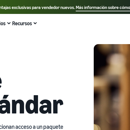
ntajas exclusivas para vendedor nuevos.
Más información sobre cómo
Selecciona tu idioma preferido
English - US
ios
Recursos
nlaces de acceso rápido:
Vender en Amazon
Logística de Amaz
Español - US
中文 - CN
e
tándar
rcionan acceso a un paquete