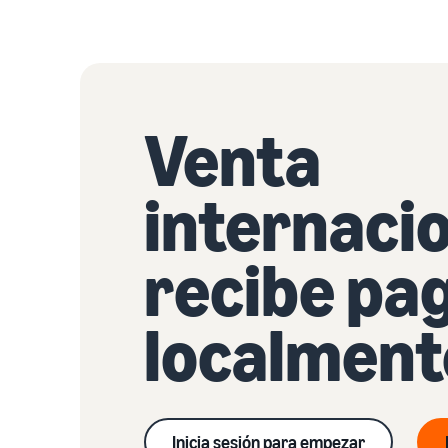
Venta
internacio
recibe pa
localment
Inicia sesión para empezar