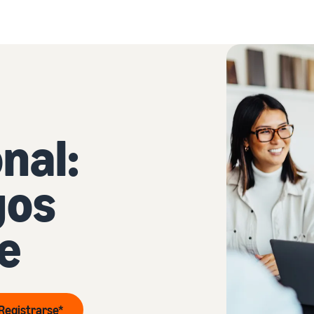
nal:
gos
e
Registrarse*