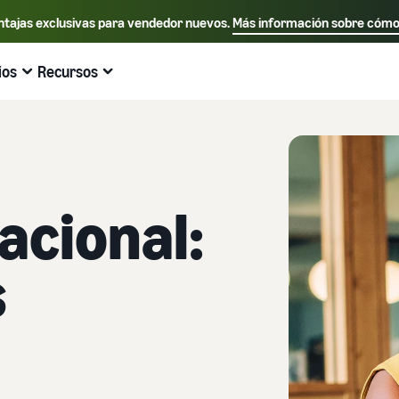
ntajas exclusivas para vendedor nuevos.
Más información sobre cómo
Selecciona tu idioma preferido
English - US
ios
Recursos
nlaces de acceso rápido:
Vender en Amazon
Logística de Amaz
Español - US
中文 - CN
acional:
s