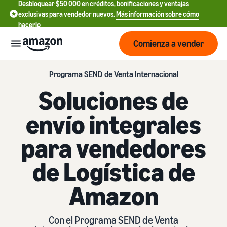
Desbloquear $50 000 en créditos, bonificaciones y ventajas
exclusivas para vendedor nuevos.
Más información sobre cómo
hacerlo
Comienza a vender
Programa SEND de Venta Internacional
Empezar
Soluciones de
Comienza
Precios
envío integrales
English
a vender
- US
para vendedores
Revisa
Marcas
Más información sobre
Español
tarifas
cómo vender
de Logística de
- US
y
Obtén una descripción
costos
Crea y
general de cómo vender en
Servicios
Amazon
中
protege
Amazon
文
tu
Tarifas de venta
marca
-
Programas
estándar
Registrarse como
Recursos
Con el Programa SEND de Venta
CN
vendedor