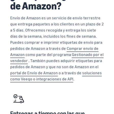
de Amazon?
sus primeros
Guía
90 días generan
para
Terceriza
aproximadamente
hacer
tu cadena
Envío de Amazon es un servicio de envío terrestre
seis veces más
crecer
de
que entrega paquetes a los clientes en un plazo de 2
ventas el primer
tu
suministro
año.
a 5 días. Ofrecemos recogida y entrega los siete
Historias de
marca
Obtener
días de la semana, incluidos los fines de semana.
vendedores
en
administración
Puedes comprar e imprimir etiquetas de envío para
Amazon
Descubre cómo
integral de la
pedidos de Amazon a través de
Comprar envío de
los vendedores
cadena de
Más
llegan al éxito en
Amazon
como parte del programa
Gestionado por el
suministro para
información
Amazon
varios canales
sobre cómo
vendedor
. También puedes adquirir etiquetas para
de venta
diferenciar
pedidos de Amazon y que no son de Amazon en el
tu marca y
portal de Envío de Amazon
o a través de
soluciones
fomentar la
como Veeqo o integraciones de API
.
fidelidad de
los clientes
Entregas a tiempo con las que