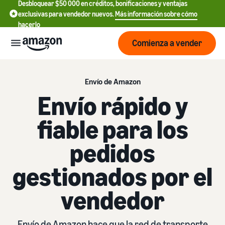
Desbloquear $50 000 en créditos, bonificaciones y ventajas
exclusivas para vendedor nuevos.
Más información sobre cómo
hacerlo
Comienza a vender
Empezar
Envío de Amazon
Envío rápido y
Comienza
Precios
fiable para los
English
a vender
- US
pedidos
Revisa
Marcas
Más información sobre
Español
tarifas
cómo vender
- US
gestionados por el
y
Obtén una descripción
costos
Crea y
general de cómo vender en
Servicios
中
vendedor
protege
Amazon
文
tu
Tarifas de venta
marca
-
Programas
estándar
Registrarse como
Recursos
CN
Envío de Amazon hace que la red de transporte
vendedor