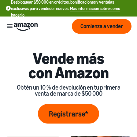
Desbloquear $50 000 en créditos, bonificaciones y ventajas
exclusivas para vendedor nuevos.
Más información sobre cómo
hacerlo
Comienza a vender
Empezar
Vende más
con Amazon
Comienza
Precios
English
a vender
- US
Obtén un 10 % de devolución en tu primera
Revisa
Marcas
Más información
Español
venta de marca de $50 000
tarifas
sobre cómo vender
- US
y
Obtén una descripción
costos
Crea y
general de cómo
Servicios
Registrarse*
中
protege
vender en Amazon
文
tu
Tarifas de venta
marca
-
Programas
estándar
Registrarse como
Recursos
CN
vendedor