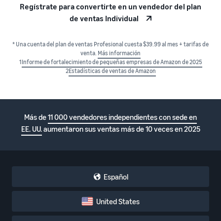
Regístrate para convertirte en un vendedor del plan
de ventas Individual
* Una cuenta del plan de ventas Profesional cuesta $39.99 al mes + tarifas de
venta.
Más información
1
Informe de fortalecimiento de pequeñas empresas de Amazon de 2025
2
Estadísticas de ventas de Amazon
Más de
11 000 vendedores independientes con sede en
EE. UU.
aumentaron sus ventas más de 10 veces en 2025
Español
United States