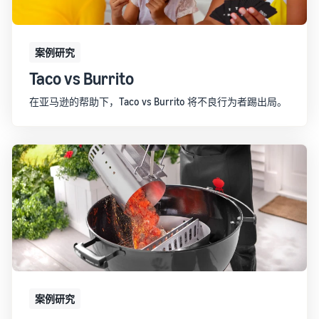
的 6 倍
多。
在亚
卖家
马逊
案例
外包
案例研究
商城
了解卖
您的
拓展
Taco vs Burrito
家如何
供应
品牌
在亚马
链
的指
在亚马逊的帮助下，Taco vs Burrito 将不良行为者踢出局。
逊商城
南
获得面
获得成
向多个
了解如
功
销售渠
何区分
道的端
您的品
到端供
牌并建
应链管
立客户
理
忠诚度
案例研究