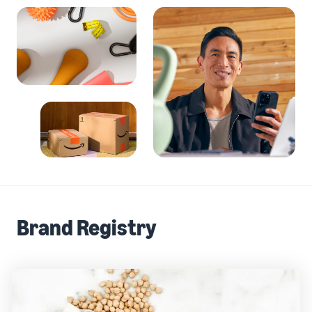
中
资
帮
查看卖家账户创建步骤
品
源
助
文
牌
标准销售费用
您
-
并
发布商品
查看销售计划和销售佣金
发
CN
学
为
了解如何匹配或创建商品信
展
习
其
息
亚马逊物流 (FBA) 成本
业
查
保
获取此热门计划的费用明细
务
看
驾
为商品定价
的
所
护
了解如何设置有竞争力的价
计
有
可选成本
航
格
资
划
了解可选亚马逊服务的费用
源
查
看
配送买家订单
加入品牌注册
获取商品的预估金额
更
确定配送方式
解锁一套品牌打造工具和保
卖家大学
预览销售费用、配送成本和
多
护权益
了解如何在亚马逊商城销售
收入
服
Brand Registry
商品
获得超过 $50,000 的
务
新卖家入门大礼包
创建有吸引力的商品
信息
通过抵免额度、奖励和专属
博客
亚马逊物流 (FBA)
权益开始销售并节省成本
为您的商品添加 A+ 商品描
获取有关在亚马逊商城中销
外包配送、退货和客户服务
述以提高销量
售商品的电子商务提示和见
解