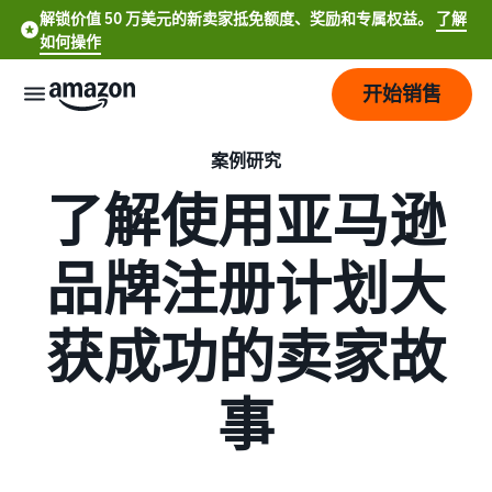
解锁价值 50 万美元的新卖家抵免额度、奖励和专属权益。
了解
如何操作
开始销售
案例研究
开
始
了解使用亚马逊
定
开
品牌注册计划大
价
始
销
售
品
查
获成功的卖家故
English
牌
看
- US
费
了解如何销售
事
用
简要了解如何在亚马逊商城
服
打
Español
和
销售商品
务
造
- US
成
您
本
注册为卖家
的