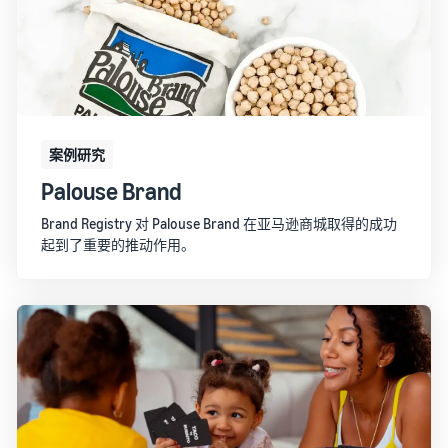
卖家自配送 (FBM)
估算
获取商品评论
进行更快、更便宜、更准确
收入
通过 Amazon Vine 获得高质
如何在线销售
的配送
和配
量的评论
观
简要了解电子商务业务的经
送成
看
营事宜
推广
本
视
解锁品牌分析
新卖
在亚马逊商城内外吸引更多
根据配
频
通过品牌分析获取可操作的
什么是直运？
中
买家
家指
送方式
绩效数据
文
了解如何外包处理和配送
案例研究
南简
计算商
介
品的费
销售 B2B
Palouse Brand
登
创建品牌旗舰店
如何销售新商品
用、成
在前 90
录
与企业买家建立联系
创建专门店铺以展示您的品
了解如何发布和销售各种分
本和收
Brand Registry 对 Palouse Brand 在亚马逊商城取得的成功
天内使
牌
类的新商品
入
起到了重要的推动作用。
用新卖
开
全球开店
始
家指南
向全球亚马逊买家销售商品
销
验证商品
的卖家
如何在网上开店
售
通过 Transparency 服务确
斩获的
获得创建电子商务店铺的技
查找应用和服务提供
保买家收到正品
首年销
巧
商
售额大
查找软件和服务提供商
约是其
他卖家
平均年
销售额