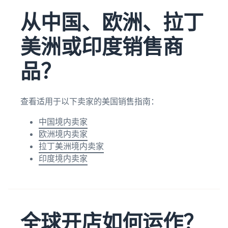
的 6 倍
从中国、欧洲、拉丁
多。
在亚
卖家
马逊
案例
外包
美洲或印度销售商
商城
了解卖
您的
拓展
家如何
供应
品牌
品？
在亚马
链
的指
逊商城
南
获得面
获得成
向多个
了解如
功
查看适用于以下卖家的美国销售指南：
销售渠
何区分
道的端
您的品
中国境内卖家
到端供
牌并建
欧洲境内卖家
应链管
立客户
拉丁美洲境内卖家
理
忠诚度
印度境内卖家
全球开店如何运作？