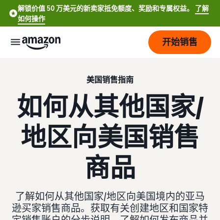
解锁价值 50 万美元的新卖家抵免额度、奖励和专属权益。
了解
如何操作
开始销售
开
美国销售指南
始
如何从其他国家/
定
开
价
始
地区向美国销售
销
售
品
查
English
商品
牌
看
- US
费
了解如何销售
用
简要了解如何在亚马逊商城
服
打
Español
和
销售商品
了解如何从其他国家/地区向美国境内的亚马
务
造
- US
成
逊买家销售商品。获取有关创建地区和国家特
您
本
注册为卖家
的
定销售账户的分步说明。了解如何发布商品并