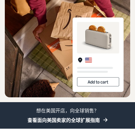
卖家自配送 (FBM)
估算
获取商品评论
进行更快、更便宜、更准确
收入
通过 Amazon Vine 获得高质
如何在线销售
的配送
和配
量的评论
观
简要了解电子商务业务的经
送成
看
营事宜
推广
本
视
解锁品牌分析
新卖
在亚马逊商城内外吸引更多
根据配
频
通过品牌分析获取可操作的
什么是直运？
中
买家
家指
送方式
绩效数据
文
了解如何外包处理和配送
南简
计算商
介
品的费
销售 B2B
登
创建品牌旗舰店
如何销售新商品
用、成
在前 90
录
与企业买家建立联系
创建专门店铺以展示您的品
了解如何发布和销售各种分
本和收
天内使
牌
类的新商品
入
用新卖
开
全球开店
始
家指南
向全球亚马逊买家销售商品
销
验证商品
的卖家
如何在网上开店
售
通过 Transparency 服务确
斩获的
获得创建电子商务店铺的技
查找应用和服务提供
保买家收到正品
首年销
巧
商
售额大
想在美国开店，向全球销售？
查找软件和服务提供商
约是其
他卖家
查看面向美国卖家的全球扩展指南
平均年
销售额