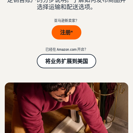
中
资
帮
查看卖家账户创建步骤
品
选择运输和配送选项。
源
助
文
牌
标准销售费用
您
-
并
发布商品
查看销售计划和销售佣金
亚马逊新卖家？
发
CN
学
为
了解如何匹配或创建商品信
展
习
其
息
注册*
亚马逊物流 (FBA) 成本
业
查
保
获取此热门计划的费用明细
务
看
驾
为商品定价
的
所
已经在 Amazon.com 开店？
护
了解如何设置有竞争力
计
有
可选成本
航
的价格
资
将业务扩展到美国
划
了解可选亚马逊服务的费用
源
查
看
配送买家订单
加入品牌注册
获取商品的预估金额
更
确定配送方式
解锁一套品牌打造工具和保
卖家大学
预览销售费用、配送成本和
多
护权益
了解如何在亚马逊商城销售
收入
服
商品
获得超过 $50,000 的
务
新卖家入门大礼包
创建有吸引力的商品
信息
通过抵免额度、奖励和专属
博客
亚马逊物流 (FBA)
权益开始销售并节省成本
为您的商品添加 A+ 商品描
获取有关在亚马逊商城中销
外包配送、退货和客户服务
述以提高销量
售商品的电子商务提示和见
解