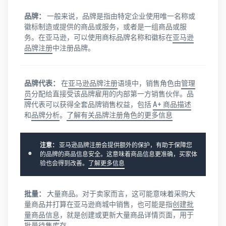
的 6 倍
多。
品牌：
一般来说，品牌是指由特定企业使用唯一名称或
在亚
卖家
徽标制造或提供的商品或服务，或者是一组商品或服
马逊
案例
外包
务。在亚马逊，可以使用商标品牌名称和徽标在
亚马逊
商城
了解卖
品牌注册
中注册品牌。
您的
拓展
家如何
供应
品牌
在亚马
链
的指
逊商城
南
品牌代表：
在
亚马逊品牌注册
语境中，销售角色由
管理
获得面
获得成
员
分配给直接受该品牌雇用的内部第一方销售伙伴。品
向多个
了解如
功
牌代表可以获得全套品牌销售权益，包括
A+ 商品描述
销售渠
何区分
和
品牌分析
。
了解有关品牌注册角色的更多信息
道的端
您的品
到端供
牌并建
应链管
立客户
注意：
亚马逊品牌注册会提供额外的保护，有助于保障您
理
忠诚度
的品牌的商品信息安全。这意味着商品信息更准确，买家体
验也会得到改善。
了解更多信息
批量：
大量商品。对于卖家而言，这可能意味着采购大
量商品并打算在亚马逊商城中销售，也可能是指
创建批
量商品信息
，就是创建或更新大量商品详情页面，用于
批量待售库存。