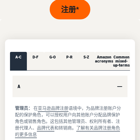
中
资
帮
查看卖家账户创建步骤
品
注册*
源
助
文
牌
标准销售费用
您
-
并
发布商品
查看销售计划和销售佣金
发
CN
学
为
了解如何匹配或创建商品信
展
习
其
息
亚马逊物流 (FBA) 成本
业
查
保
获取此热门计划的费用明细
务
看
驾
为商品定价
的
所
护
了解如何设置有竞争力的价
计
A-C
D-F
G-O
P-R
S-Z
Amazon
Common
有
可选成本
航
acronyms
mixed-
格
资
划
了解可选亚马逊服务的费用
up-terms
源
查
看
配送买家订单
加入品牌注册
获取商品的预估金额
更
确定配送方式
解锁一套品牌打造工具和保
卖家大学
A
预览销售费用、配送成本和
多
护权益
了解如何在亚马逊商城销售
收入
服
商品
获得超过 $50,000 的
务
新卖家入门大礼包
创建有吸引力的商品
管理员：
在
亚马逊品牌注册
语境中，为品牌注册账户分
信息
通过抵免额度、奖励和专属
配的保护角色，可以授权用户向其他账户分配品牌保护
博客
亚马逊物流 (FBA)
权益开始销售并节省成本
为您的商品添加 A+ 商品描
角色或销售角色。这包括其他管理员、权利所有者、注
获取有关在亚马逊商城中销
外包配送、退货和客户服务
述以提高销量
册代理人、
品牌代表
和转销商。
了解有关品牌注册角色
售商品的电子商务提示和见
的更多信息
解