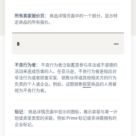
卖家自配送 (FBM)
估算
获取商品评论
进行更快、更便宜、更准确
收入
通过 Amazon Vine 获得高质
如何在线销售
的配送
和配
量的评论
所有卖家报价页：
商品详情页面中的一个部分，显示特
观
简要了解电子商务业务的经
送成
定商品的所有报价。
看
营事宜
推广
本
视
解锁品牌分析
新卖
在亚马逊商城内外吸引更多
根据配
频
通过品牌分析获取可操作的
什么是直运？
中
买家
家指
送方式
绩效数据
文
B
了解如何外包处理和配送
南简
计算商
介
品的费
销售 B2B
登
创建品牌旗舰店
如何销售新商品
用、成
在前 90
录
与企业买家建立联系
不良行为者：
不良行为者泛指蓄意参与非法或不道德的
创建专门店铺以展示您的品
了解如何发布和销售各种分
本和收
天内使
活动来造成伤害的人。在亚马逊，不良行为者是指应对
牌
类的新商品
入
用新卖
开
非法行为或者损害买家、销售伙伴或其他相关方的行为
全球开店
始
家指南
负责的个人或企业。例如，试图销售
假冒
商品的人将被
向全球亚马逊买家销售商品
销
验证商品
的卖家
如何在网上开店
视为不良行为者。
售
通过 Transparency 服务确
斩获的
获得创建电子商务店铺的技
查找应用和服务提供
保买家收到正品
首年销
巧
商
售额大
标记：
商品详情页面中显示的图标，展示卖家与某一计
查找软件和服务提供商
约是其
划或卖家类型的关联，例如 Prime 标记或非洲裔拥有的
他卖家
企业标记。
平均年
销售额