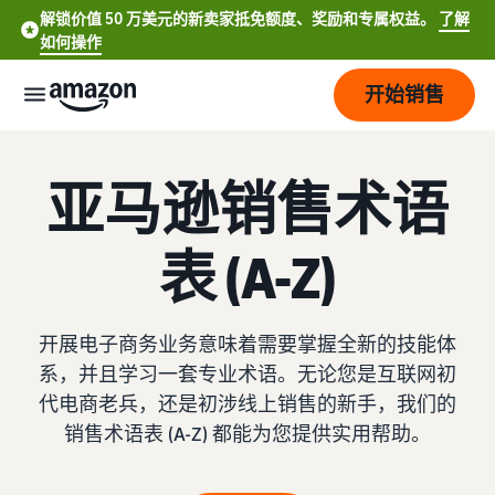
解锁价值 50 万美元的新卖家抵免额度、奖励和专属权益。
了解
如何操作
开始销售
开
亚马逊销售术语
始
定
开
表 (A-Z)
价
始
销
售
品
查
开展电子商务业务意味着需要掌握全新的技能体
English
牌
看
系，并且学习一套专业术语。无论您是互联网初
- US
费
了解如何销售
代电商老兵，还是初涉线上销售的新手，我们的
用
简要了解如何在亚马逊商城
服
打
Español
和
销售商品
销售术语表 (A-Z) 都能为您提供实用帮助。
务
造
- US
成
您
本
注册为卖家
的