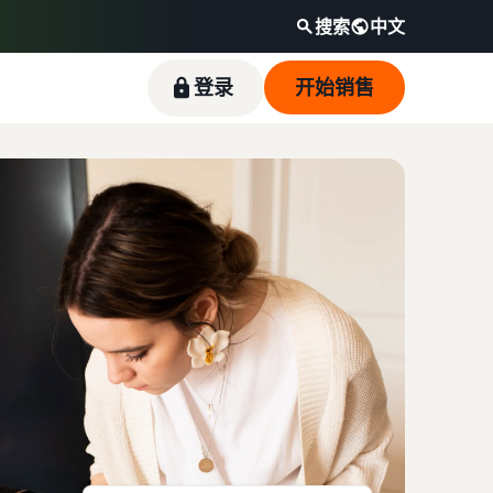
搜索
中文
登录
开始销售
估算收入和配送成本
在亚马逊商城拓展品牌的指南
外包您的供应链
卖家案例
观看视频
根据配送方式计算商品的费用、成本和收入
了解如何区分您的品牌并建立客户忠诚度
获得面向多个销售渠道的端到端供应链管理
了解卖家如何在亚马逊商城获得成功
新卖家指南简介
在前 90 天内使用新卖家指南的卖家斩获的首年销
售额大约是其他卖家平均年销售额的 6 倍多。