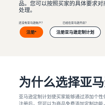
品。您可以按照买家的具体要求对
处理。
配送买家订单
创建品牌旗舰店
全球开店
如何销售新商品
不知道从何处入手？ 参加我们的业务测验
查
确定配送方式
创建专门店铺以展示您的品牌
向全球亚马逊买家销售商品
了解如何发布和销售各种分类的新商品
还没有亚马逊账户？
已经在亚马逊开店？
获得超过 $50,000 的新卖家入门大礼包
验证商品
查找应用和服务提供商
如何在网上开店
注册*
注册亚马逊定制计划
通过抵免额度、奖励和专属权益开始销售并节省成本
通过 Transparency 服务确保买家收到正品
查找软件和服务提供商
获得创建电子商务店铺的技巧
不知道从何处入手？ 参加我们的业务测验
不知道从何处入手？ 参加我们的业务测验
查
查
不知道从何处入手？ 参加我们的业务测验
不知道从何处入手？ 参加我们的业务测验
查
查
为什么选择亚马
亚马逊定制计划使买家能够通过添加个性
注册后，您可以为商品免费添加定制功能