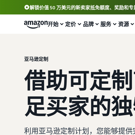
解锁价值 50 万美元的新卖家抵免额度、奖励和
开始
定价
品牌
服务
资源
开始销售
查看费用和成本
打造您的品牌并为其保驾护航
帮助您发展业务的计划
学习
查看更多服务
查看所有资源
亚马逊定制
了解如何销售
标准销售费用
加入品牌注册
亚马逊物流 (FBA)
卖家大学
简要了解如何在亚马逊商城销售商品
查看销售计划和销售佣金
解锁一套品牌打造工具和保护权益
外包配送、退货和客户服务
了解如何在亚马逊商城销售商品
借助可定制
注册为卖家
亚马逊物流 (FBA) 成本
创建有吸引力的商品信息
卖家自配送 (FBM)
博客
查看卖家账户创建步骤
获取此热门计划的费用明细
为您的商品添加 A+ 商品描述以提高销量
进行更快、更便宜、更准确的配送
获取有关在亚马逊商城中销售商品的电子商务提示和见解
足买家的独
发布商品
获取商品评论
可选成本
推广
如何在线销售
了解如何匹配或创建商品信息
通过 Amazon Vine 获得高质量的评论
了解可选亚马逊服务的费用
在亚马逊商城内外吸引更多买家
简要了解电子商务业务的经营事宜
为商品定价
获取商品的预估金额
解锁品牌分析
销售 B2B
什么是直运？
利用亚马逊定制计划，您能够提供
了解如何设置有竞争力的价格
预览销售费用、配送成本和收入
通过品牌分析获取可操作的绩效数据
与企业买家建立联系
了解如何外包处理和配送