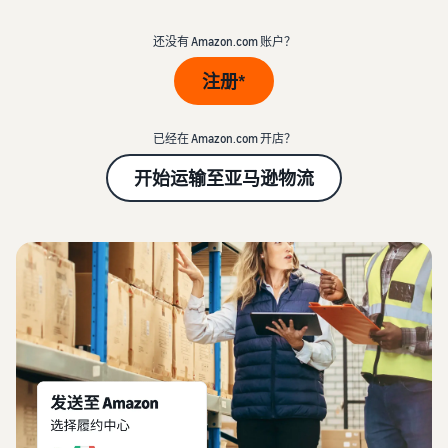
中
资
帮
查看卖家账户创建步骤
品
源
助
文
牌
标准销售费用
还没有 Amazon.com 账户？
您
-
并
发布商品
查看销售计划和销售佣金
发
注册*
CN
学
为
了解如何匹配或创建商品信
展
习
其
息
亚马逊物流 (FBA) 成本
业
查
保
获取此热门计划的费用明细
务
已经在 Amazon.com 开店？
看
驾
为商品定价
的
所
护
开始运输至亚马逊物流
了解如何设置有竞争力的价
计
有
可选成本
航
格
资
划
了解可选亚马逊服务的
源
查
费用
看
配送买家订单
加入品牌注册
更
确定配送方式
解锁一套品牌打造工具和保
卖家大学
获取商品的预估金额
多
护权益
了解如何在亚马逊商城销售
预览销售费用、配送成本和
服
商品
获得超过 $50,000 的
收入
务
新卖家入门大礼包
创建有吸引力的商品
信息
通过抵免额度、奖励和专属
博客
亚马逊物流 (FBA)
权益开始销售并节省成本
为您的商品添加 A+ 商品描
获取有关在亚马逊商城中销
外包配送、退货和客户服务
述以提高销量
售商品的电子商务提示和见
解