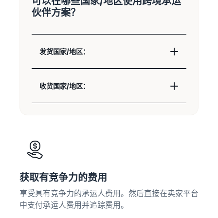
可以在哪些国家/地区使用跨境承运
的 6 倍
伙伴方案？
多。
在亚
卖家
马逊
案例
外包
商城
了解卖
您的
拓展
发货国家/地区：
家如何
供应
品牌
在亚马
链
的指
逊商城
南
获得面
获得成
收货国家/地区：
向多个
了解如
功
销售渠
何区分
道的端
您的品
到端供
牌并建
应链管
立客户
理
忠诚度
获取有竞争力的费用
享受具有竞争力的承运人费用。然后直接在卖家平台
中支付承运人费用并追踪费用。