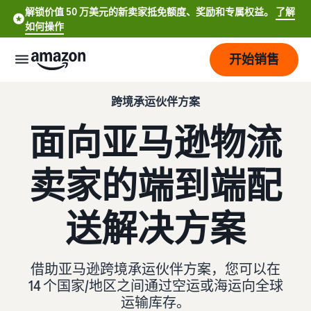
解锁价值 50 万美元的新卖家抵免额度、奖励和专属权益。
了解
如何操作
开始销售
跨境承运伙伴方案
开
始
面向亚马逊物流
定
开
价
卖家的端到端配
始
销
售
品
查
送解决方案
English
牌
看
- US
费
了解如何销售
用
简要了解如何在亚马逊商城
服
打
Español
借助亚马逊跨境承运伙伴方案，您可以在
和
销售商品
务
造
- US
14 个国家/地区之间通过空运或海运向全球
成
您
本
运输库存。
注册为卖家
的