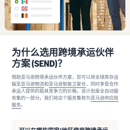
卖家自配送 (FBM)
获取商品评论
进行更快、更便宜、更准确
估算
通过 Amazon Vine 获得高质
如何在线销售
的配送
收入
量的评论
观
简要了解电子商务业务
和配
看
的经营事宜
送成
推广
视
解锁品牌分析
本
新卖
在亚马逊商城内外吸引更多
频
通过品牌分析获取可操作的
什么是直运？
中
买家
家指
根据配
绩效数据
文
了解如何外包处理和配送
南简
送方式
为什么选用跨境承运伙伴
介
计算商
销售 B2B
登
创建品牌旗舰店
如何销售新商品
品的费
在前 90
录
与企业买家建立联系
方案 (SEND)？
创建专门店铺以展示您的品
了解如何发布和销售各种分
用、成
天内使
牌
类的新商品
本和收
用新卖
开
全球开店
借助亚马逊跨境承运伙伴方案，您可以将全球库存运
入
始
家指南
向全球亚马逊买家销售商品
销
验证商品
输至
亚马逊物流
和
亚马逊智能卫星仓
，同时享受合作
的卖家
如何在网上开店
售
通过 Transparency 服务确
斩获的
承运人提供的极具竞争力的价格。该计划是全自动服
获得创建电子商务店铺的技
查找应用和服务提供
保买家收到正品
首年销
务集的一部分。我们将这个服务集称为
亚马逊供应链
巧
商
售额大
服务
。
查找软件和服务提供商
约是其
他卖家
平均年
销售额