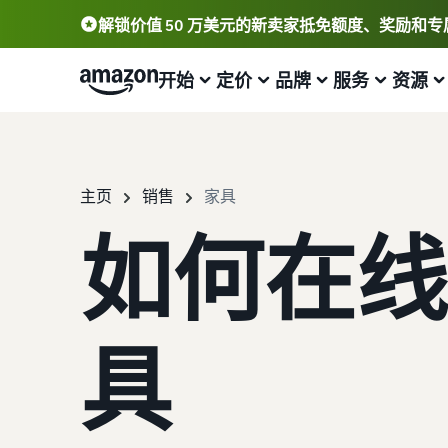
解锁价值 50 万美元的新卖家抵免额度、奖励和
开始
定价
品牌
服务
资源
开始销售
查看费用和成本
打造您的品牌并为其保驾护航
帮助您发展业务的计划
学习
查看更多服务
查看所有资源
主页
销售
家具
了解如何销售
标准销售费用
加入品牌注册
亚马逊物流 (FBA)
卖家大学
简要了解如何在亚马逊商城销售商品
查看销售计划和销售佣金
解锁一套品牌打造工具和保护权益
外包配送、退货和客户服务
了解如何在亚马逊商城销售商品
如何在线
注册为卖家
亚马逊物流 (FBA) 成本
创建有吸引力的商品信息
卖家自配送 (FBM)
博客
查看卖家账户创建步骤
获取此热门计划的费用明细
为您的商品添加 A+ 商品描述以提高销量
进行更快、更便宜、更准确的配送
获取有关在亚马逊商城中销售商品的电子商务提示和见解
具
发布商品
可选成本
获取商品评论
推广
如何在线销售
了解如何匹配或创建商品信息
了解可选亚马逊服务的费用
通过 Amazon Vine 获得高质量的评论
在亚马逊商城内外吸引更多买家
简要了解电子商务业务的经营事宜
为商品定价
获取商品的预估金额
解锁品牌分析
销售 B2B
什么是直运？
了解如何设置有竞争力的价格
预览销售费用、配送成本和收入
通过品牌分析获取可操作的绩效数据
与企业买家建立联系
了解如何外包处理和配送