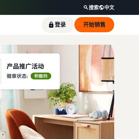
搜索
中文
登录
开始销售
估算收入和配送成本
在亚马逊商城拓展品牌的指南
外包您的供应链
卖家案例
观看视频
根据配送方式计算商品的费用、成本和收入
了解如何区分您的品牌并建立客户忠诚度
获得面向多个销售渠道的端到端供应链管理
了解卖家如何在亚马逊商城获得成功
新卖家指南简介
在前 90 天内使用新卖家指南的卖家斩获的首年销
售额大约是其他卖家平均年销售额的 6 倍多。