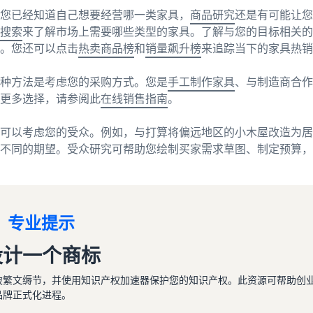
您已经知道自己想要经营哪一类家具，
商品研究
还是有可能让您
搜索
来了解市场上需要哪些类型的家具。了解与您的目标相关
。您还可以点击
热卖商品榜
和
销量飙升榜
来追踪当下的家具热销
种方法是考虑您的采购方式。您是
手工制作家具
、与制造商合作
更多选择，请参阅此
在线销售指南
。
可以考虑您的受众。例如，与打算将偏远地区的小木屋改造为居
不同的期望。受众研究可帮助您绘制买家需求草图、制定预算，
专业提示
设计一个商标
破繁文缛节，并使用知识产权加速器保护您的知识产权。此资源可帮助创
品牌正式化进程。