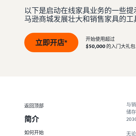
以下是启动在线家具业务的一些提
配送买家订单
创建品牌旗舰店
全球开店
如何销售新商品
马逊商城发展壮大和销售家具的工
不知道从何处入手？ 参加我们的业务测验
查
确定配送方式
创建专门店铺以展示您的品牌
向全球亚马逊买家销售商品
了解如何发布和销售各种分类的新商品
获得超过 $50,000 的新卖家入门大礼包
验证商品
查找应用和服务提供商
如何在网上开店
开始使用超过
立即开店*
通过抵免额度、奖励和专属权益开始销售并节省成本
通过 Transparency 服务确保买家收到正品
查找软件和服务提供商
获得创建电子商务店铺的技巧
$50,000
的入门大礼包
不知道从何处入手？ 参加我们的业务测验
不知道从何处入手？ 参加我们的业务测验
查
查
不知道从何处入手？ 参加我们的业务测验
不知道从何处入手？ 参加我们的业务测验
查
查
与销
返回顶部
储存
简介
20
如何开始
无