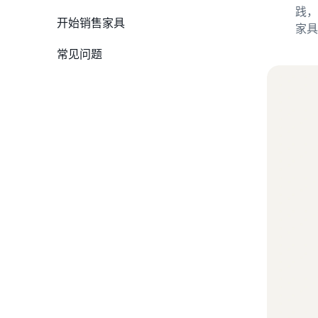
践，
1.确定要销售的商品
开始销售家具
家具
2.了解配送
常见问题
3.计算商品价格
4.创建在线门面
5.推动销售