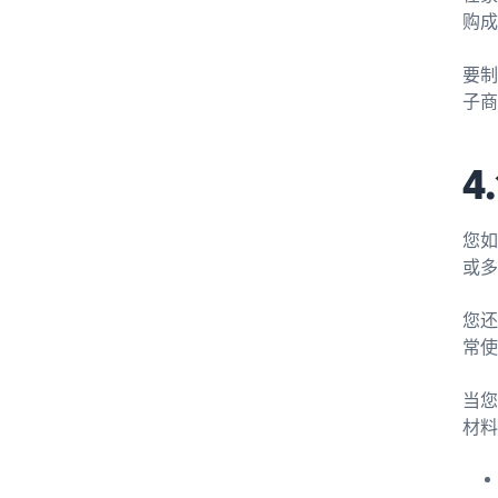
购成
要制
子商
您如
或多
您还
常使
当
材料