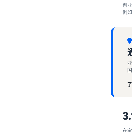
创业
例如
亚
国
了
在家