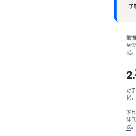
了
根据
量资
能。
对于
货，
家具
降低
议
。