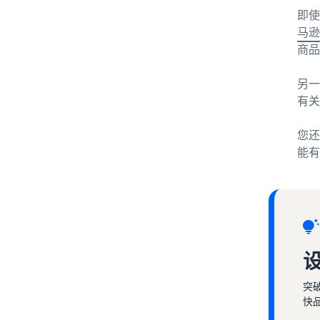
即使
马逊
商品
另一
有关
您还
能有
突
快