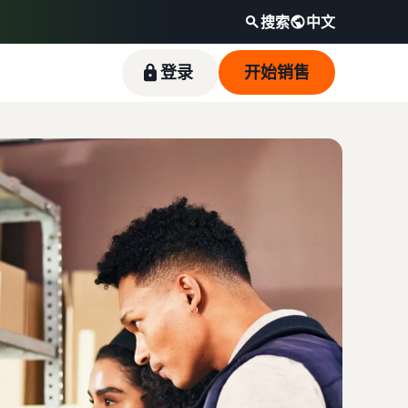
搜索
中文
登录
开始销售
估算收入和配送成本
在亚马逊商城拓展品牌的指南
外包您的供应链
卖家案例
观看视频
根据配送方式计算商品的费用、成本和收入
了解如何区分您的品牌并建立客户忠诚度
获得面向多个销售渠道的端到端供应链管理
了解卖家如何在亚马逊商城获得成功
新卖家指南简介
在前 90 天内使用新卖家指南的卖家斩获的首年销
售额大约是其他卖家平均年销售额的 6 倍多。