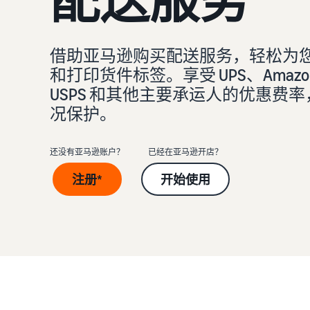
配送买家订单
创建品牌旗舰店
全球开店
如何销售新商品
不知道从何处入手？ 参加我们的业务测验
查
确定配送方式
创建专门店铺以展示您的品牌
向全球亚马逊买家销售商品
了解如何发布和销售各种分类的新商品
借助亚马逊购买配送服务，轻松为
和打印货件标签。享受 UPS、Amazon S
获得超过 $50,000 的新卖家入门大礼包
验证商品
查找应用和服务提供商
如何在网上开店
USPS 和其他主要承运人的优惠费
通过抵免额度、奖励和专属权益开始销售并节省成本
通过 Transparency 服务确保买家收到正品
查找软件和服务提供商
获得创建电子商务店铺的技巧
况保护。
不知道从何处入手？ 参加我们的业务测验
不知道从何处入手？ 参加我们的业务测验
查
查
不知道从何处入手？ 参加我们的业务测验
不知道从何处入手？ 参加我们的业务测验
查
查
还没有亚马逊账户？
已经在亚马逊开店？
注册*
开始使用