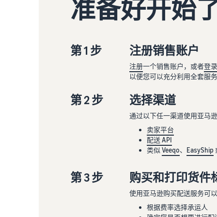
准备好开始
第 1 步
注册销售账户
注册
一个销售账户，或者
登
以便您可以充分利用全套服
第 2 步
选择渠道
通过以下任一渠道使用亚马
卖家平台
配送 API
类似
Veeqo
、
EasyShip
第 3 步
购买和打印货件
使用亚马逊购买配送服务可
根据费率选择承运人