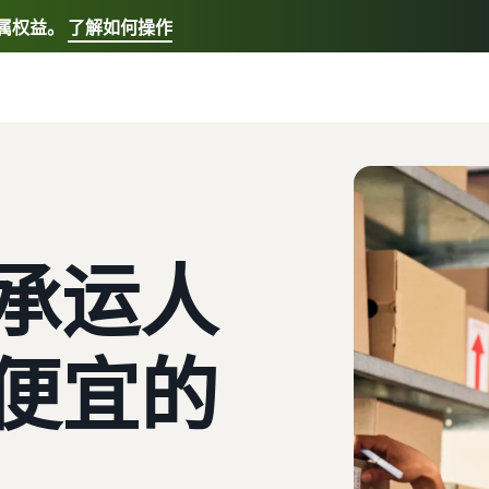
专属权益。
了解如何操作
选择您的首选语言
English - US
快速链接:
我要开店，亚马逊物流
Español - US
中文 - CN
承运人
便宜的