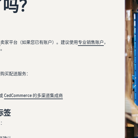
了吗？
录
卖家平台（如果您已有账户）。建议使用
专业销售账户
，
务。
逊购买配送服务：
或
CedCommerce
的多渠道集成商
标签
以：