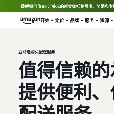
解锁价值 50 万美元的新卖家抵免额度、奖励和
开始
定价
品牌
服务
资源
开始销售
查看费用和成本
打造您的品牌并为其保驾护航
帮助您发展业务的计划
学习
查看更多服务
查看所有资源
了解如何销售
标准销售费用
加入品牌注册
亚马逊购买配送服务
亚马逊物流 (FBA)
卖家大学
简要了解如何在亚马逊商城销售商品
查看销售计划和销售佣金
解锁一套品牌打造工具和保护权益
外包配送、退货和客户服务
了解如何在亚马逊商城销售商品
值得信赖的
注册为卖家
亚马逊物流 (FBA) 成本
创建有吸引力的商品信息
卖家自配送 (FBM)
博客
查看卖家账户创建步骤
获取此热门计划的费用明细
为您的商品添加 A+ 商品描述以提高销量
进行更快、更便宜、更准确的配送
获取有关在亚马逊商城中销售商品的电子商务提示和见解
提供便利、
发布商品
可选成本
获取商品评论
推广
如何在线销售
了解如何匹配或创建商品信息
了解可选亚马逊服务的费用
通过 Amazon Vine 获得高质量的评论
在亚马逊商城内外吸引更多买家
简要了解电子商务业务的经营事宜
配送服务
为商品定价
获取商品的预估金额
解锁品牌分析
销售 B2B
什么是直运？
了解如何设置有竞争力的价格
预览销售费用、配送成本和收入
通过品牌分析获取可操作的绩效数据
与企业买家建立联系
了解如何外包处理和配送