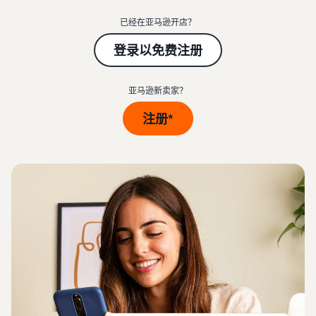
中
资
帮
查看卖家账户创建步骤
品
源
助
文
已经在亚马逊开店？
牌
标准销售费用
您
-
并
发布商品
查看销售计划和销售佣金
登录以免费注册
发
CN
学
为
了解如何匹配或创建商品信
展
习
其
息
亚马逊物流 (FBA) 成本
业
查
保
亚马逊新卖家？
获取此热门计划的费用明细
务
看
驾
为商品定价
的
所
注册*
护
了解如何设置有竞争力的价
计
有
可选成本
航
格
资
划
了解可选亚马逊服务的
源
查
费用
看
配送买家订单
加入品牌注册
更
确定配送方式
解锁一套品牌打造工具和保
卖家大学
获取商品的预估金额
多
护权益
了解如何在亚马逊商城销售
预览销售费用、配送成本和
服
商品
获得超过 $50,000 的
收入
务
新卖家入门大礼包
创建有吸引力的商品
信息
通过抵免额度、奖励和专属
博客
亚马逊物流 (FBA)
权益开始销售并节省成本
为您的商品添加 A+ 商品描
获取有关在亚马逊商城中销
外包配送、退货和客户服务
述以提高销量
售商品的电子商务提示和见
解