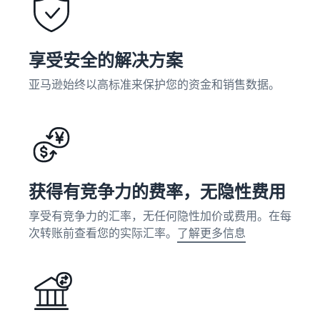
的 6 倍
多。
在亚
卖家
马逊
案例
外包
商城
享受安全的解决方案
了解卖
您的
拓展
家如何
亚马逊始终以高标准来保护您的资金和销售数据。
供应
品牌
在亚马
链
的指
逊商城
南
获得面
获得成
向多个
了解如
功
销售渠
何区分
道的端
您的品
到端供
牌并建
获得有竞争力的费率，无隐性费用
应链管
立客户
理
忠诚度
享受有竞争力的汇率，无任何隐性加价或费用。在每
次转账前查看您的实际汇率。
了解更多信息