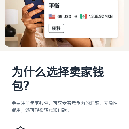
卖家自配送 (FBM)
获取商品评论
进行更快、更便宜、更准确
估算
通过 Amazon Vine 获得高质
如何在线销售
的配送
收入
量的评论
观
简要了解电子商务业务的经
和配
看
营事宜
送成
推广
视
解锁品牌分析
本
新卖
在亚马逊商城内外吸引更多
频
通过品牌分析获取可操作的
什么是直运？
中
买家
家指
根据配
绩效数据
文
了解如何外包处理和配送
南简
送方式
介
计算商
销售 B2B
登
创建品牌旗舰店
如何销售新商品
品的费
在前 90
录
与企业买家建立联系
创建专门店铺以展示您的品
了解如何发布和销售各种分
用、成
天内使
为什么选择卖家钱
牌
类的新商品
本和收
用新卖
开
全球开店
入
始
家指南
向全球亚马逊买家销售商品
包？
销
验证商品
的卖家
如何在网上开店
售
通过 Transparency 服务确
斩获的
获得创建电子商务店铺的技
查找应用和服务提供
保买家收到正品
首年销
巧
商
售额大
免费注册卖家钱包，可享受有竞争力的汇率，无隐性
查找软件和服务提供商
约是其
费用，还可轻松转账和付款。
他卖家
平均年
销售额