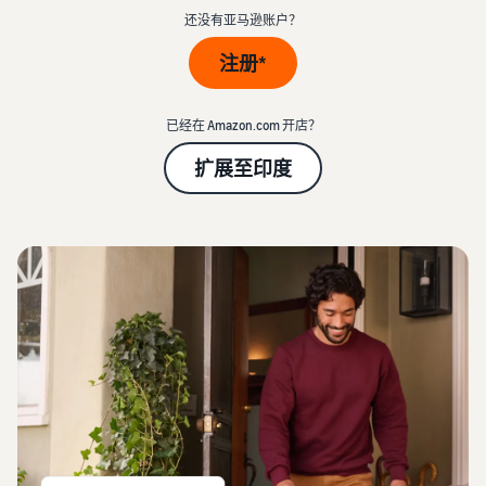
中
资
帮
查看卖家账户创建步骤
品
还没有亚马逊账户？
源
助
文
牌
标准销售费用
您
注册*
-
并
发布商品
查看销售计划和销售佣金
发
CN
学
为
了解如何匹配或创建商品信
展
习
其
息
亚马逊物流 (FBA)
业
已经在 Amazon.com 开店？
查
保
成本
务
看
驾
扩展至印度
获取此热门计划的费用
为商品定价
的
所
护
明细
了解如何设置有竞争力的价
计
有
航
格
资
划
源
可选成本
查
看
了解可选亚马逊服务的费用
配送买家订单
加入品牌注册
更
确定配送方式
解锁一套品牌打造工具和保
卖家大学
多
护权益
获取商品的预估金额
了解如何在亚马逊商城销售
服
预览销售费用、配送成本和
商品
获得超过 $50,000 的
务
新卖家入门大礼包
收入
创建有吸引力的商品
信息
通过抵免额度、奖励和专属
博客
亚马逊物流 (FBA)
权益开始销售并节省成本
为您的商品添加 A+ 商品描
获取有关在亚马逊商城中销
外包配送、退货和客户
述以提高销量
售商品的电子商务提示和见
服务
解