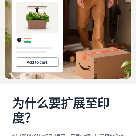
获取商品评论
卖家自配送 (FBM)
通过 Amazon Vine 获得高质
如何在线销售
进行更快、更便宜、更准确
估算
量的评论
观
简要了解电子商务业务的经
的配送
收入
看
营事宜
和配
视
解锁品牌分析
送成
推广
新卖
频
通过品牌分析获取可操作的
什么是直运？
中
本
在亚马逊商城内外吸引更多
家指
绩效数据
文
了解如何外包处理和配送
买家
南简
根据配
送方式
介
登
创建品牌旗舰店
如何销售新商品
计算商
销售 B2B
在前 90
录
创建专门店铺以展示您的品
品的费
了解如何发布和销售各种分
天内使
与企业买家建立联系
牌
用、成
类的新商品
用新卖
开
本和收
始
家指南
全球开店
入
销
验证商品
的卖家
如何在网上开店
向全球亚马逊买家销售
售
通过 Transparency 服务确
斩获的
获得创建电子商务店铺的技
商品
为什么要扩展至印
保买家收到正品
首年销
巧
售额大
查找应用和服务提供
度？
约是其
商
他卖家
查找软件和服务提供商
平均年
销售额
印度的经济体量非同寻常。它是全球发展最快经济体