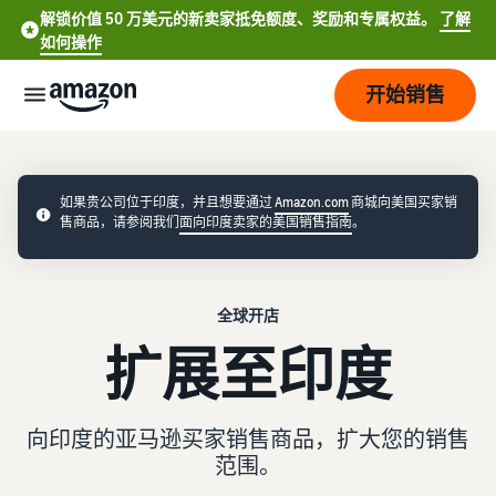
解锁价值 50 万美元的新卖家抵免额度、奖励和专属权益。
了解
如何操作
开始销售
开
始
如果贵公司位于印度，并且想要通过
Amazon.com
商城向美国买家销
售商品，请参阅我们
面向印度卖家的美国销售指南
。
定
开
价
始
销
全球开店
售
品
查
English
扩展至印度
牌
看
- US
费
了解如何销售
用
简要了解如何在亚马逊商城
服
打
Español
和
销售商品
向印度的亚马逊买家销售商品，扩大您的销售
务
造
- US
成
范围。
您
本
注册为卖家
的