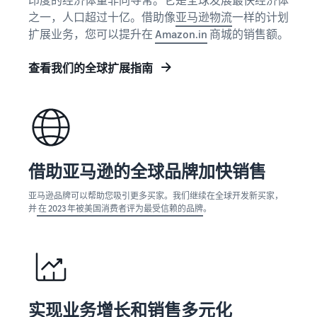
的 6 倍
之一，人口超过十亿。借助像
亚马逊物流
一样的计划
多。
在亚
卖家
扩展业务，您可以提升在
Amazon.in
商城的销售额。
马逊
案例
商城
了解卖
查看我们的全球扩展指南
拓展
家如何
外包
品牌
在亚马
您的
的指
逊商城
供应
南
获得成
链
了解如
功
获得面
何区分
向多个
您的品
借助亚马逊的全球品牌加快销售
销售渠
牌并建
道的端
立客户
亚马逊品牌可以帮助您吸引更多买家。我们继续在全球开发新买家，
到端供
并
在 2023 年被美国消费者评为最受信赖的品牌
。
忠诚度
应链管
理
实现业务增长和销售多元化