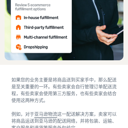
卖家自配送 (FBM)
估算
获取商品评论
进行更快、更便宜、更准确
收入
通过 Amazon Vine 获得高质
如何在线销售
的配送
和配
量的评论
观
简要了解电子商务业务的经
送成
看
营事宜
推广
本
视
解锁品牌分析
新卖
在亚马逊商城内外吸引更多
根据配
频
通过品牌分析获取可操作的
什么是直运？
中
买家
家指
送方式
绩效数据
文
了解如何外包处理和配送
南简
计算商
介
品的费
销售 B2B
登
创建品牌旗舰店
如何销售新商品
用、成
在前 90
录
与企业买家建立联系
创建专门店铺以展示您的品
了解如何发布和销售各种分
本和收
天内使
牌
类的新商品
入
用新卖
开
全球开店
始
家指南
如果您的业务主要是将商品送到买家手中，那么配送
向全球亚马逊买家销售商品
销
验证商品
的卖家
如何在网上开店
售
是至关重要的一环。有些卖家会自行管理订单配送流
通过 Transparency 服务确
斩获的
获得创建电子商务店铺的技
程，有些卖家会使用第三方服务，也有些卖家会结合
查找应用和服务提供
保买家收到正品
首年销
巧
商
使用这两种方式。
售额大
查找软件和服务提供商
约是其
他卖家
例如，对于
亚马逊物流
这一配送解决方案，卖家可以
平均年
将商品运送到亚马逊的配送网络，并将包装、运输、
销售额
客户服务和退货等服务外包给它。