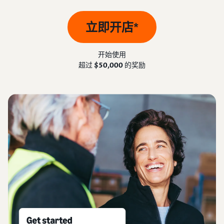
中
资
帮
查看卖家账户创建步骤
品
源
助
文
牌
标准销售费用
立即开店*
您
-
并
发布商品
查看销售计划和销售佣金
发
CN
学
为
了解如何匹配或创建商品信
展
习
其
息
开始使用
亚马逊物流 (FBA) 成本
业
查
保
超过
$50,000
的奖励
获取此热门计划的费用明细
务
看
驾
为商品定价
的
所
护
了解如何设置有竞争力的价
计
有
可选成本
航
格
资
划
了解可选亚马逊服务的费用
源
查
看
配送买家订单
加入品牌注册
获取商品的预估金额
更
确定配送方式
解锁一套品牌打造工具和保
卖家大学
预览销售费用、配送成本和
多
护权益
了解如何在亚马逊商城销售
收入
服
商品
获得超过 $50,000 的
务
新卖家入门大礼包
创建有吸引力的商品
信息
通过抵免额度、奖励和专属
博客
亚马逊物流 (FBA)
权益开始销售并节省成本
为您的商品添加 A+ 商品描
获取有关在亚马逊商城中销
外包配送、退货和客户服务
述以提高销量
售商品的电子商务提示和见
解