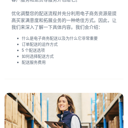
的 6 倍
多。
在亚
卖家
优化调整您的配送流程并充分利用电子商务资源是提
马逊
案例
高买家满意度和拓展业务的一种绝佳方式。因此，让
外包
商城
了解卖
我们来深入了解一下具体内容。我们会介绍：
您的
拓展
家如何
供应
品牌
在亚马
什么是电子商务配送以及为什么它非常重要
链
的指
逊商城
订单配送的运作方式
南
获得面
获得成
5 个配送选项
向多个
了解如
功
如何选择配送方式
销售渠
何区分
配送服务费用
道的端
您的品
到端供
牌并建
应链管
立客户
理
忠诚度