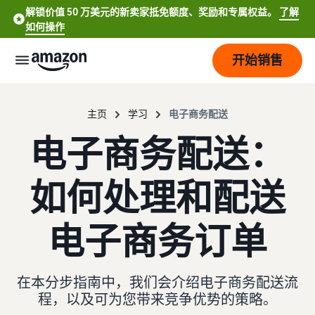
解锁价值 50 万美元的新卖家抵免额度、奖励和专属权益。
了解
如何操作
开始销售
开
主页
学习
电子商务配送
始
电子商务配送：
定
开
价
始
如何处理和配送
销
售
品
查
English
电子商务订单
牌
看
- US
费
了解如何销售
用
简要了解如何在亚马逊商城
服
打
Español
和
销售商品
务
在本分步指南中，我们会介绍电子商务配送流
造
- US
成
您
程，以及可为您带来竞争优势的策略。
本
注册为卖家
的